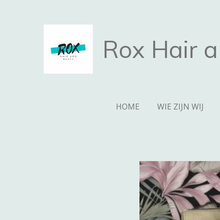
Ga
direct
naar
Rox Hair 
de
hoofdinhoud
HOME
WIE ZIJN WIJ