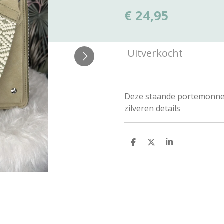
€ 24,95
Uitverkocht
Deze staande portemonnee 
zilveren details
D
D
S
e
e
h
l
e
a
e
l
r
n
e