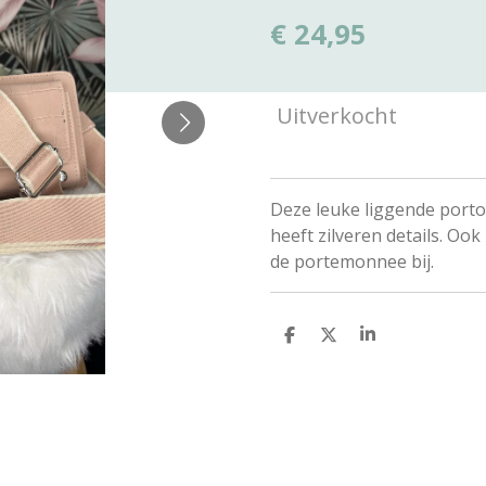
€ 24,95
Uitverkocht
Deze leuke liggende porto
heeft zilveren details. Ook 
de portemonnee bij.
D
D
S
e
e
h
l
e
a
e
l
r
n
e