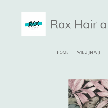
Ga
direct
naar
Rox Hair 
de
hoofdinhoud
HOME
WIE ZIJN WIJ