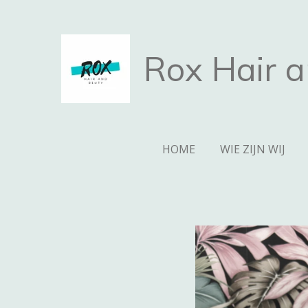
Ga
direct
naar
Rox Hair 
de
hoofdinhoud
HOME
WIE ZIJN WIJ