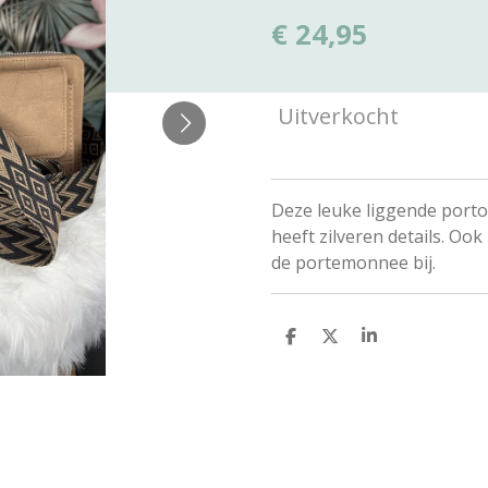
€ 24,95
Uitverkocht
Deze leuke liggende porto
heeft zilveren details. Ook 
de portemonnee bij.
D
D
S
e
e
h
l
e
a
e
l
r
n
e