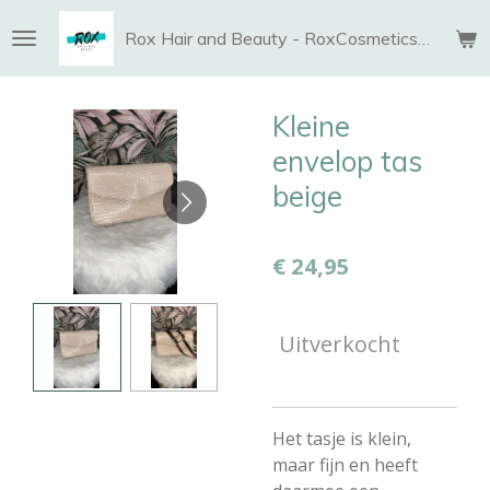
Ga
Rox Hair and Beauty - RoxCosmetics and More
direct
naar
de
Kleine
hoofdinhoud
envelop tas
beige
€ 24,95
Uitverkocht
Het tasje is klein,
maar fijn en heeft