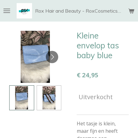
Ga
Rox Hair and Beauty - RoxCosmetics and More
direct
naar
de
Kleine
hoofdinhoud
envelop tas
baby blue
€ 24,95
Uitverkocht
Het tasje is klein,
maar fijn en heeft