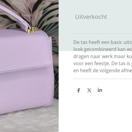
Uitverkocht
De tas heeft een basic uit
look gecombineerd kan wor
dragen naar werk maar kun
voor een feestje. De tas 
en heeft de volgende afme
D
D
S
e
e
h
l
e
a
e
l
r
n
e