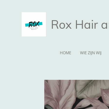
Ga
direct
naar
Rox Hair 
de
hoofdinhoud
HOME
WIE ZIJN WIJ