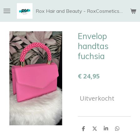
Ga
Rox Hair and Beauty - RoxCosmetics and More
direct
naar
de
Envelop
hoofdinhoud
handtas
fuchsia
€ 24,95
Uitverkocht
D
D
S
D
e
e
h
e