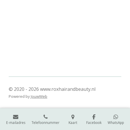
l
e
a
l
e
l
r
e
n
e
n
© 2020 - 2026 www.roxhairandbeauty.nl
Powered by
JouwWeb
E-mailadres
Telefoonnummer
Kaart
Facebook
WhatsApp