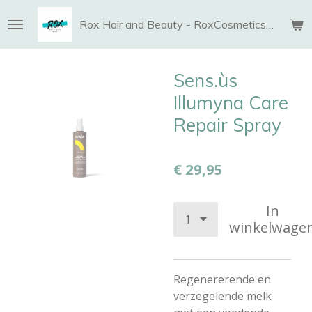
Ga
Rox Hair and Beauty - RoxCosmetics and More
direct
naar
de
Sens.ùs
hoofdinhoud
Illumyna Care
Repair Spray
€ 29,95
In
winkelwage
Regenererende en
verzegelende melk