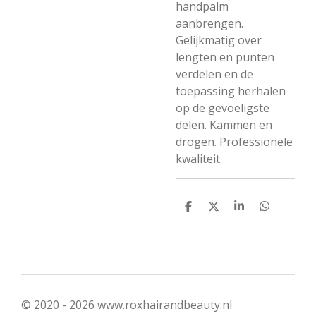
handpalm
aanbrengen.
Gelijkmatig over
lengten en punten
verdelen en de
toepassing herhalen
op de gevoeligste
delen. Kammen en
drogen. Professionele
kwaliteit.
D
D
S
D
e
e
h
e
l
e
a
l
e
l
r
e
n
e
n
© 2020 - 2026 www.roxhairandbeauty.nl