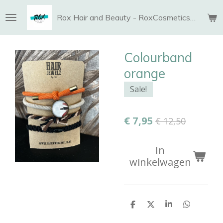
Ga
Rox Hair and Beauty - RoxCosmetics and More
direct
naar
de
Colourband
hoofdinhoud
orange
Sale!
€ 7,95
€ 12,50
In
winkelwagen
D
D
S
D
e
e
h
e