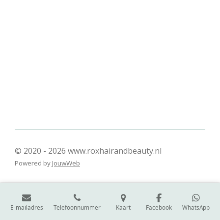
l
e
a
l
e
l
r
e
n
e
n
© 2020 - 2026 www.roxhairandbeauty.nl
Powered by
JouwWeb
E-mailadres
Telefoonnummer
Kaart
Facebook
WhatsApp