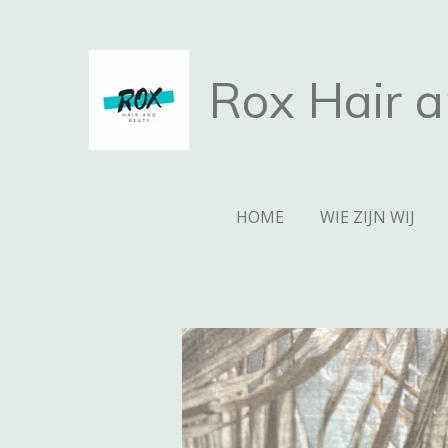
Ga
direct
naar
Rox Hair 
de
hoofdinhoud
HOME
WIE ZIJN WIJ