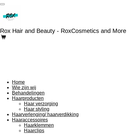
Ga
direct
naar
de
hoofdinhoud
Rox Hair and Beauty - RoxCosmetics and More
Home
Wie zijn wij
Behandelingen
Haarproducten
Haar verzorging
Haar styling
Haarverlenging/ haarverdikking
Haaraccessoires
Haarklemmen
Haarclips