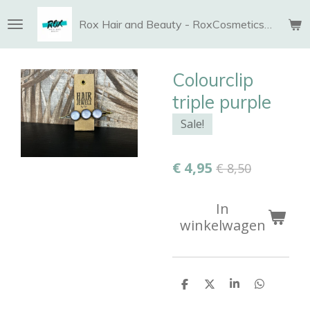
Ga
Rox Hair and Beauty - RoxCosmetics and More
direct
naar
de
Colourclip
hoofdinhoud
triple purple
Sale!
€ 4,95
€ 8,50
In
winkelwagen
D
D
S
D
e
e
h
e