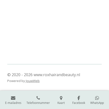
l
e
a
l
e
l
r
e
n
e
n
© 2020 - 2026 www.roxhairandbeauty.nl
Powered by
JouwWeb
E-mailadres
Telefoonnummer
Kaart
Facebook
WhatsApp