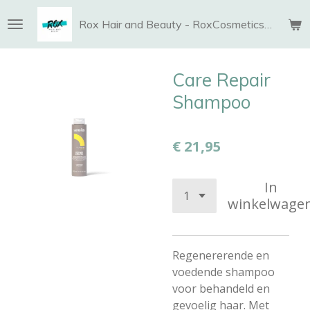
Ga
Rox Hair and Beauty - RoxCosmetics and More
direct
naar
de
Care Repair
hoofdinhoud
Shampoo
€ 21,95
In
winkelwage
Regenererende en
voedende shampoo
voor behandeld en
gevoelig haar. Met