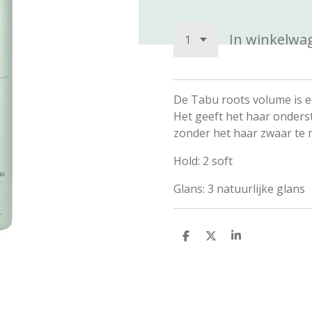
In winkelwa
De Tabu roots volume is e
Het geeft het haar onders
zonder het haar zwaar te 
Hold: 2 soft
Glans: 3 natuurlijke glans
D
D
S
e
e
h
l
e
a
e
l
r
n
e