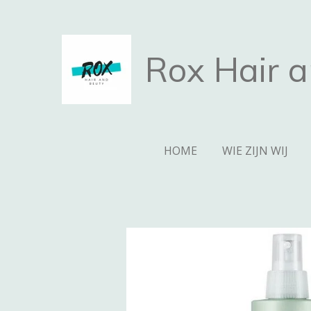
Ga
direct
naar
Rox Hair 
de
hoofdinhoud
HOME
WIE ZIJN WIJ