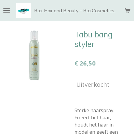
Ga
Rox Hair and Beauty - RoxCosmetics and More
direct
naar
de
Tabu bang
hoofdinhoud
styler
€ 26,50
Uitverkocht
Sterke haarspray.
Fixeert het haar,
houdt het haar in
model en geeft een