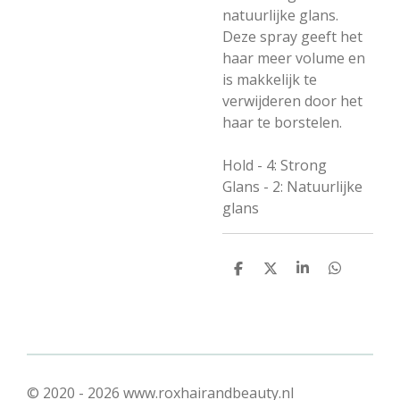
natuurlijke glans.
Deze spray geeft het
haar meer volume en
is makkelijk te
verwijderen door het
haar te borstelen.
Hold - 4: Strong
Glans - 2: Natuurlijke
glans
D
D
S
D
e
e
h
e
l
e
a
l
e
l
r
e
n
e
n
© 2020 - 2026 www.roxhairandbeauty.nl