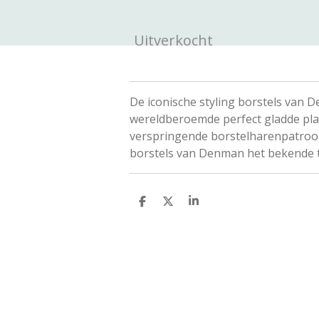
Uitverkocht
De iconische styling borstels van 
wereldberoemde perfect gladde plast
verspringende borstelharenpatroon 
borstels van Denman het bekende tr
D
D
S
e
e
h
l
e
a
e
l
r
n
e