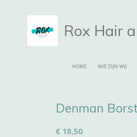
Ga
direct
naar
Rox Hair 
de
hoofdinhoud
HOME
WIE ZIJN WIJ
Denman Borste
€ 18,50