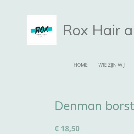
Ga
direct
naar
Rox Hair 
de
hoofdinhoud
HOME
WIE ZIJN WIJ
Denman borst
€ 18,50