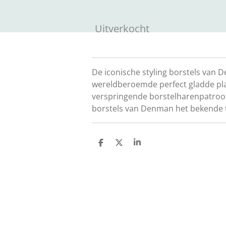
Uitverkocht
De iconische styling borstels van 
wereldberoemde perfect gladde plas
verspringende borstelharenpatroon 
borstels van Denman het bekende t
D
D
S
e
e
h
l
e
a
e
l
r
n
e