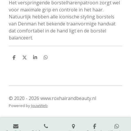
Het verspringende borstelharenpatroon zorgt wel
voor maximale grip en controle in het haar.
Natuurlijk hebben alle iconische styling borstels
van Denman het bekende traanvormige handvat
dat comfortabel in de hand ligt en de borstel
balanceert.
D
D
S
D
e
e
h
e
l
e
a
l
e
l
r
e
n
e
n
© 2020 - 2026 www.roxhairandbeauty.nl
Powered by
JouwWeb